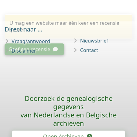
U mag een website maar één keer een recensie
Direct naar ...
geven.
Nieuwsbrief
Vraag/antwoord
Geef een recensie
Contact
Disclaimer
Doorzoek de genealogische
gegevens
van Nederlandse en Belgische
archieven
Open Archieven