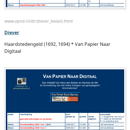
www.vpnd.nl/dr/diever_belast.html
Diever
Haardstedengeld (1692, 1694) * Van Papier Naar
Digitaal