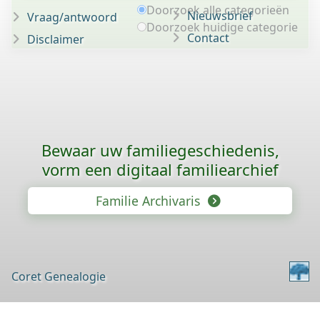
Doorzoek alle categorieën
Nieuwsbrief
Vraag/antwoord
Doorzoek huidige categorie
Contact
Disclaimer
Bewaar uw familie­geschiedenis,
vorm een digitaal familiearchief
Familie Archivaris
Coret Genealogie