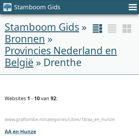
Stamboom Gids
Stamboom Gids
»
Bronnen
»
Provincies Nederland en
België
» Drenthe
Websites
1
-
10
van
92
:
www.graftombe.nl/categories/cities/18/aa_en_hunze
AA en Hunze