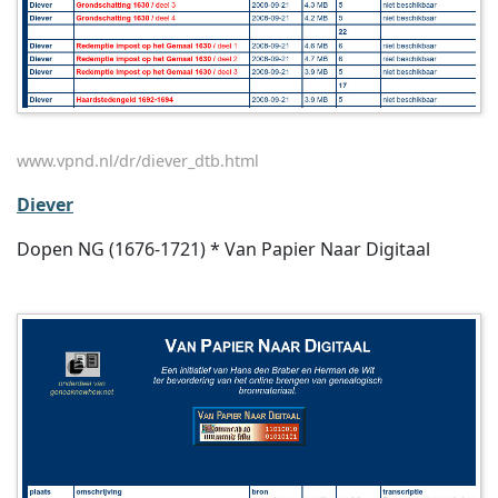
www.vpnd.nl/dr/diever_dtb.html
Diever
Dopen NG (1676-1721) * Van Papier Naar Digitaal