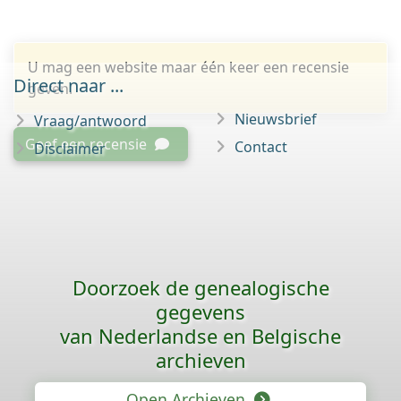
U mag een website maar één keer een recensie
Direct naar ...
geven.
Nieuwsbrief
Vraag/antwoord
Geef een recensie
Contact
Disclaimer
Doorzoek de genealogische
gegevens
van Nederlandse en Belgische
archieven
Open Archieven