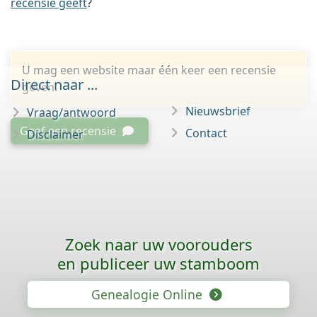
recensie geeft
?
U mag een website maar één keer een recensie
Direct naar ...
geven.
Nieuwsbrief
Vraag/antwoord
Geef een recensie
Contact
Disclaimer
Zoek naar uw voorouders
en publiceer uw stamboom
Genealogie Online