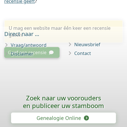
recensie geeft
?
U mag een website maar één keer een recensie
Direct naar ...
geven.
Nieuwsbrief
Vraag/antwoord
Geef een recensie
Contact
Disclaimer
Zoek naar uw voorouders
en publiceer uw stamboom
Genealogie Online