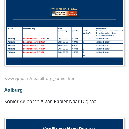
www.vpnd.nl/nb/aalburg_kohier.html
Aalburg
Kohier Aelborch * Van Papier Naar Digitaal