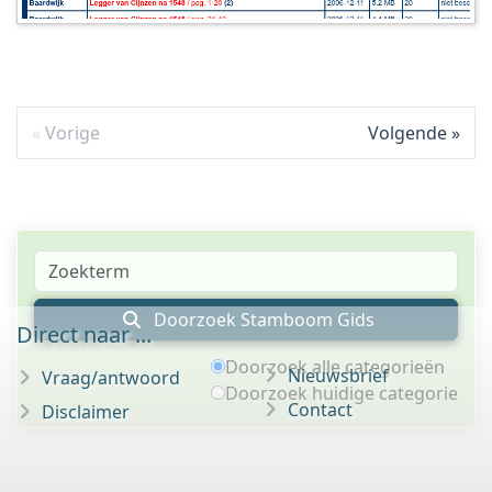
Vorige
Volgende
Doorzoek Stamboom Gids
Direct naar ...
Doorzoek alle categorieën
Nieuwsbrief
Vraag/antwoord
Doorzoek huidige categorie
Contact
Disclaimer