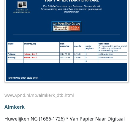
www.vpnd.nl/nb/almkerk_dtb.html
Almkerk
Huwelijken NG (1686-1726) * Van Papier Naar Digitaal