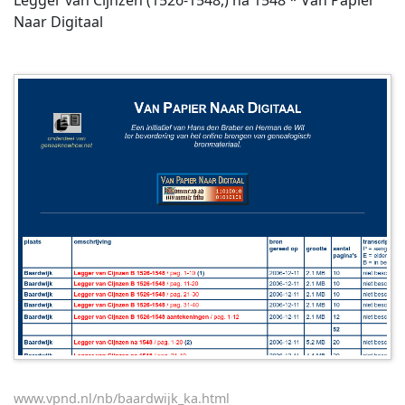
Legger van Cijnzen (1526-1548,) na 1548 * Van Papier
Naar Digitaal
www.vpnd.nl/nb/baardwijk_ka.html