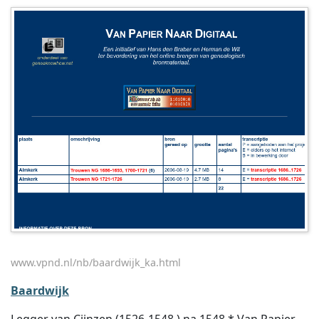
www.vpnd.nl/nb/baardwijk_ka.html
Baardwijk