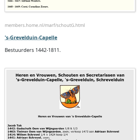
members.home.nl/marf/schoutG.html
's-Grevelduin-Capelle
Bestuurders 1442-1811.