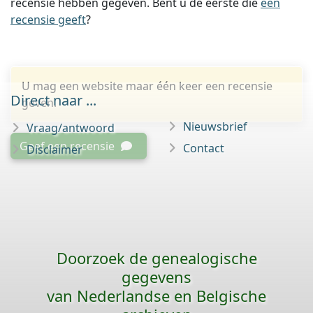
recensie hebben gegeven. Bent u de eerste die
een
recensie geeft
?
U mag een website maar één keer een recensie
Direct naar ...
geven.
Nieuwsbrief
Vraag/antwoord
Geef een recensie
Contact
Disclaimer
Doorzoek de genealogische
gegevens
van Nederlandse en Belgische