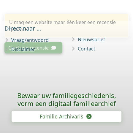
U mag een website maar één keer een recensie
Direct naar ...
geven.
Nieuwsbrief
Vraag/antwoord
Geef een recensie
Contact
Disclaimer
Bewaar uw familie­geschiedenis,
vorm een digitaal familiearchief
Familie Archivaris