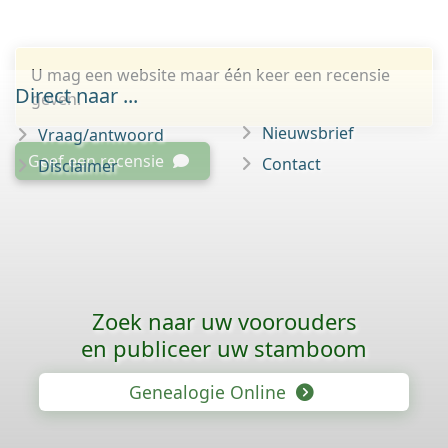
U mag een website maar één keer een recensie
Direct naar ...
geven.
Nieuwsbrief
Vraag/antwoord
Geef een recensie
Contact
Disclaimer
Zoek naar uw voorouders
en publiceer uw stamboom
Genealogie Online