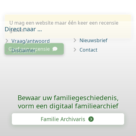
U mag een website maar één keer een recensie
Direct naar ...
geven.
Nieuwsbrief
Vraag/antwoord
Geef een recensie
Contact
Disclaimer
Bewaar uw familie­geschiedenis,
vorm een digitaal familiearchief
Familie Archivaris