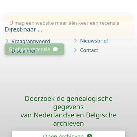
U mag een website maar één keer een recensie
Direct naar ...
geven.
Nieuwsbrief
Vraag/antwoord
Geef een recensie
Contact
Disclaimer
Doorzoek de genealogische
gegevens
van Nederlandse en Belgische
archieven
Open Archieven