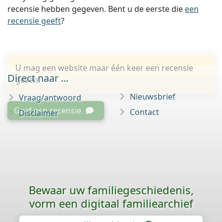
recensie hebben gegeven. Bent u de eerste die
een
recensie geeft
?
U mag een website maar één keer een recensie
Direct naar ...
geven.
Nieuwsbrief
Vraag/antwoord
Geef een recensie
Contact
Disclaimer
Bewaar uw familie­geschiedenis,
vorm een digitaal familiearchief