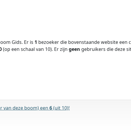
oom Gids. Er is
1
bezoeker die bovenstaande website een cij
0
(op een schaal van
10
).
Er zijn
geen
gebruikers die deze 
er van deze boom) een
6
(uit 10)!