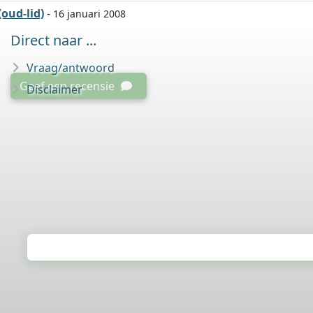
(oud-lid)
-
16 januari 2008
Direct naar ...
Vraag/antwoord
Geef een recensie
Disclaimer