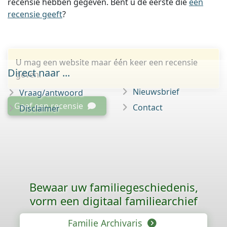
recensie hebben gegeven. Bent u de eerste die
een
recensie geeft
?
U mag een website maar één keer een recensie
Direct naar ...
geven.
Nieuwsbrief
Vraag/antwoord
Geef een recensie
Contact
Disclaimer
Bewaar uw familie­geschiedenis,
vorm een digitaal familiearchief
Familie Archivaris