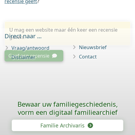
recensie geeft
?
U mag een website maar één keer een recensie
Direct naar ...
geven.
Nieuwsbrief
Vraag/antwoord
Geef een recensie
Contact
Disclaimer
Bewaar uw familie­geschiedenis,
vorm een digitaal familiearchief
Familie Archivaris