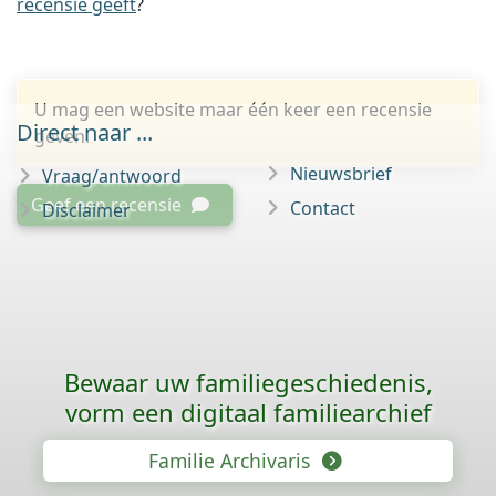
recensie geeft
?
U mag een website maar één keer een recensie
Direct naar ...
geven.
Nieuwsbrief
Vraag/antwoord
Geef een recensie
Contact
Disclaimer
Bewaar uw familie­geschiedenis,
vorm een digitaal familiearchief
Familie Archivaris