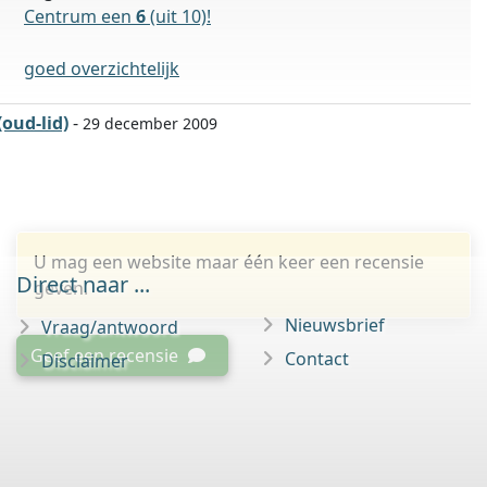
Centrum een
6
(uit 10)!
goed overzichtelijk
(oud-lid)
-
29 december 2009
U mag een website maar één keer een recensie
Direct naar ...
geven.
Nieuwsbrief
Vraag/antwoord
Geef een recensie
Contact
Disclaimer