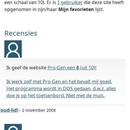
een schaal van
10
).
Er is
1 gebruiker
die deze site heeft
opgenomen in zijn/haar
Mijn favorieten
lijst.
Recensies
Ik geef de website
Pro-Gen een
8
(uit 10)!
Ik werk zelf met Pro-Gen en het bevalt mij goed.
Het programma wordt in DOS gedaan, d.w.z. alles
doe je op het toetsenbord. Niet met de muis.
(oud-lid)
-
2 november 2008