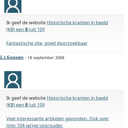
Ik geef de website
Historische kranten in beeld
(KB) een
8
(uit 10)!
Fantastische site, goed doorzoekbaar
G.J.Goosen
-
18 september 2008
Ik geef de website
Historische kranten in beeld
(KB) een
8
(uit 10)!
Veel interessante artikelen gevonden. Ook over
mijn 104-jarige voorouder.