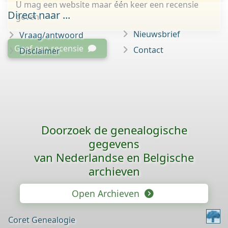
U mag een website maar één keer een recensie
Direct naar ...
geven.
Nieuwsbrief
Vraag/antwoord
Geef een recensie
Contact
Disclaimer
Doorzoek de genealogische
gegevens
van Nederlandse en Belgische
archieven
Open Archieven
Coret Genealogie