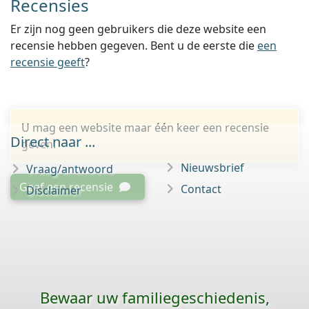
Recensies
Er zijn nog geen gebruikers die deze website een
recensie hebben gegeven. Bent u de eerste die
een
recensie geeft
?
U mag een website maar één keer een recensie
Direct naar ...
geven.
Nieuwsbrief
Vraag/antwoord
Geef een recensie
Contact
Disclaimer
Bewaar uw familie­geschiedenis,