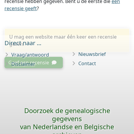
recensie hebben gegeven. Bent u de eerste die
een
recensie geeft
?
U mag een website maar één keer een recensie
Direct naar ...
geven.
Nieuwsbrief
Vraag/antwoord
Geef een recensie
Contact
Disclaimer
Doorzoek de genealogische
gegevens
van Nederlandse en Belgische