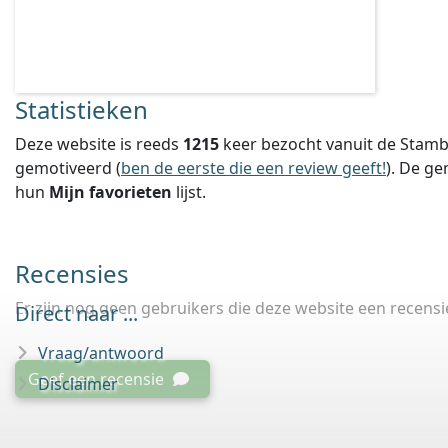
Statistieken
Deze website is reeds
1215
keer bezocht vanuit de Stamb
gemotiveerd (
ben de eerste die een review geeft!
).
De ge
hun
Mijn favorieten
lijst.
Recensies
Er zijn nog geen gebruikers die deze website een recens
Direct naar ...
Vraag/antwoord
Geef een recensie
Disclaimer