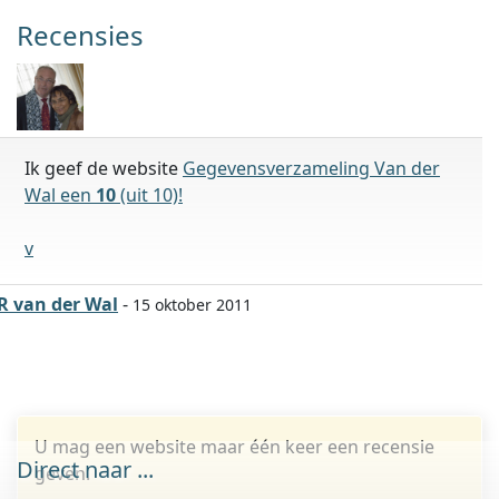
Recensies
Ik geef de website
Gegevensverzameling Van der
Wal een
10
(uit 10)!
v
R van der Wal
-
15 oktober 2011
U mag een website maar één keer een recensie
Direct naar ...
geven.