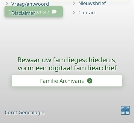
Nieuwsbrief
Vraag/antwoord
Geef een recensie
Contact
Disclaimer
Bewaar uw familie­geschiedenis,
vorm een digitaal familiearchief
Familie Archivaris
Coret Genealogie