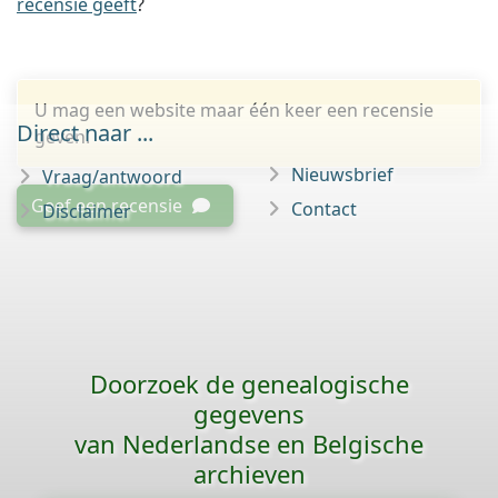
recensie geeft
?
U mag een website maar één keer een recensie
Direct naar ...
geven.
Nieuwsbrief
Vraag/antwoord
Geef een recensie
Contact
Disclaimer
Doorzoek de genealogische
gegevens
van Nederlandse en Belgische
archieven