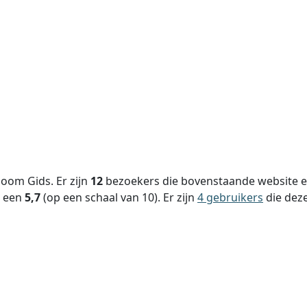
oom Gids. Er zijn
12
bezoekers die bovenstaande website ee
s een
5,7
(op een schaal van
10
).
Er zijn
4 gebruikers
die dez