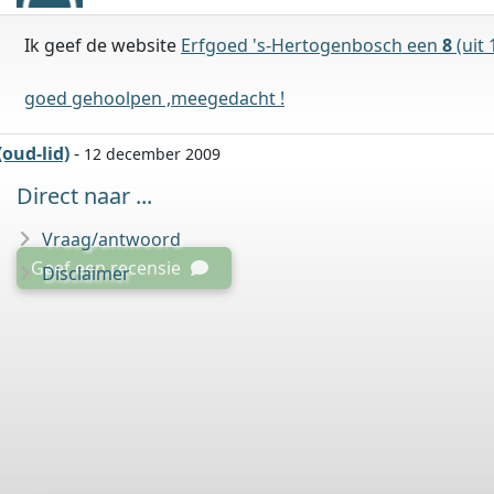
Ik geef de website
Erfgoed 's-Hertogenbosch een
8
(uit 
goed gehoolpen ,meegedacht !
(oud-lid)
-
12 december 2009
Direct naar ...
Vraag/antwoord
Geef een recensie
Disclaimer