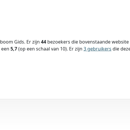
boom Gids. Er zijn
44
bezoekers die bovenstaande website e
s een
5,7
(op een schaal van
10
).
Er zijn
3 gebruikers
die dez