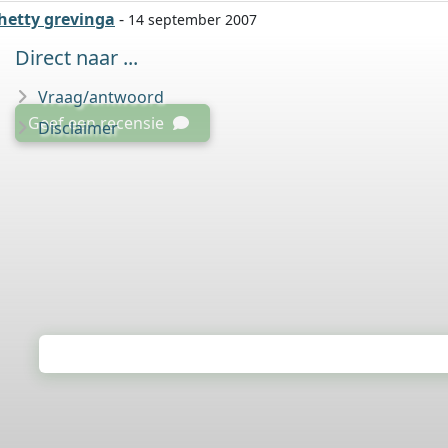
hetty grevinga
-
14 september 2007
Direct naar ...
Vraag/antwoord
Geef een recensie
Disclaimer