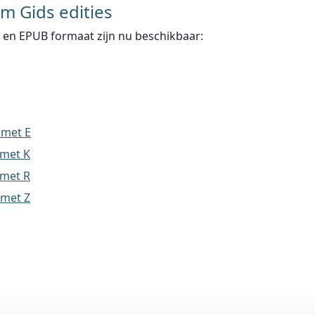
 Gids edities
 en EPUB formaat zijn nu beschikbaar:
 met E
 met K
 met R
 met Z