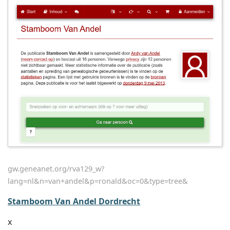
gw.geneanet.org/rva129_w?
lang=nl&n=van+andel&p=ronald&oc=0&type=tree&
Stamboom Van Andel Dordrecht
x