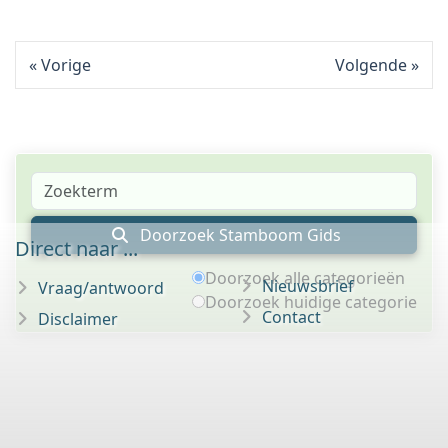
Vorige
Volgende
Doorzoek Stamboom Gids
Direct naar ...
Doorzoek alle categorieën
Nieuwsbrief
Vraag/antwoord
Doorzoek huidige categorie
Contact
Disclaimer