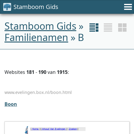
Stamboom Gids
Stamboom Gids
»
Familienamen
» B
Websites
181
-
190
van
1915
:
www.evelingen.box.nl/boon.html
Boon