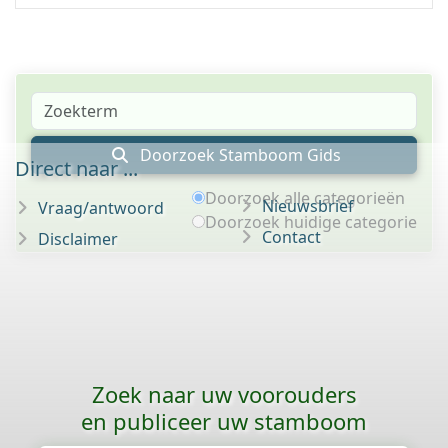
Doorzoek Stamboom Gids
Direct naar ...
Doorzoek alle categorieën
Nieuwsbrief
Vraag/antwoord
Doorzoek huidige categorie
Contact
Disclaimer
Zoek naar uw voorouders
en publiceer uw stamboom