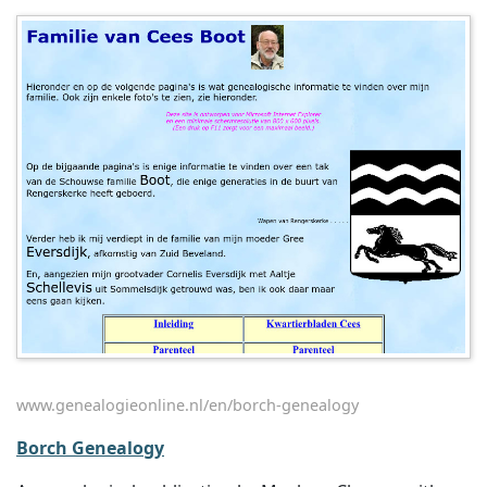
www.genealogieonline.nl/en/borch-genealogy
Borch Genealogy