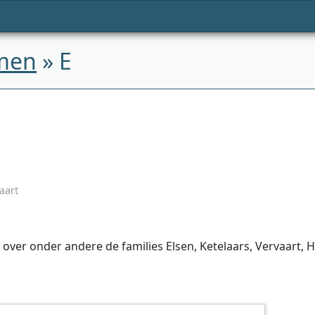
men
» E
aart
ver onder andere de families Elsen, Ketelaars, Vervaart, H