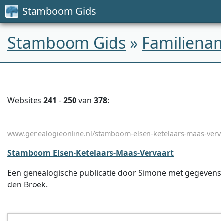
Stamboom Gids
Stamboom Gids
»
Familiena
Websites
241
-
250
van
378
:
www.genealogieonline.nl/stamboom-elsen-ketelaars-maas-verv
Stamboom Elsen-Ketelaars-Maas-Vervaart
Een genealogische publicatie door Simone met gegevens o
den Broek.