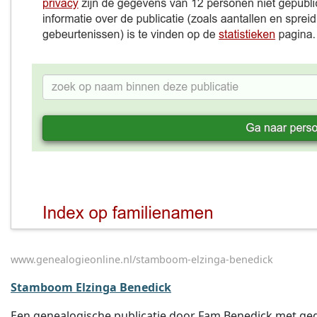
www.genealogieonline.nl/stamboom-elzinga-benedick
Stamboom Elzinga Benedick
Een genealogische publicatie door Fam Benedick met gegev