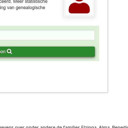
ens over onder andere de families Elzinga, Alma, Benedick,