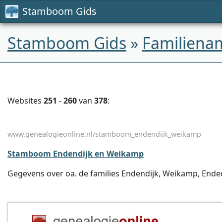
Stamboom Gids
Stamboom Gids
»
Familiena
Websites
251
-
260
van
378
:
www.genealogieonline.nl/stamboom_endendijk_weikamp
Stamboom Endendijk en Weikamp
Gegevens over oa. de families Endendijk, Weikamp, Ende