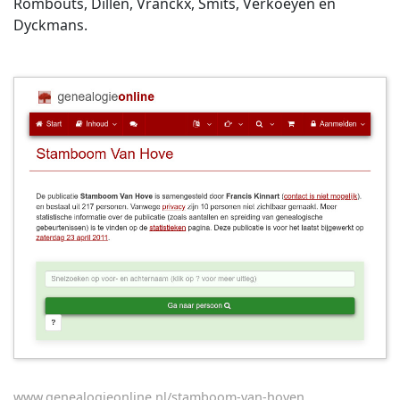
Rombouts, Dillen, Vranckx, Smits, Verkoeyen en
Dyckmans.
www.genealogieonline.nl/stamboom-van-hoven