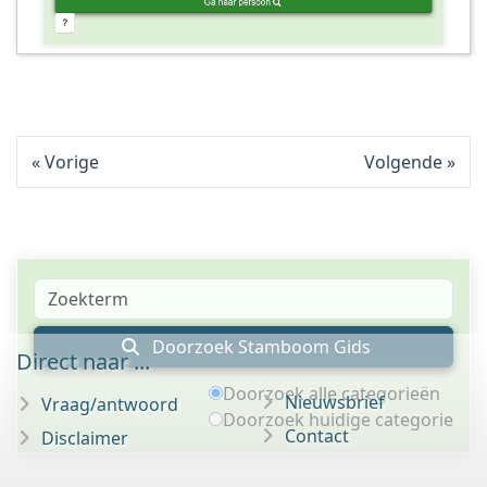
Vorige
Volgende
Doorzoek Stamboom Gids
Direct naar ...
Doorzoek alle categorieën
Nieuwsbrief
Vraag/antwoord
Doorzoek huidige categorie
Contact
Disclaimer