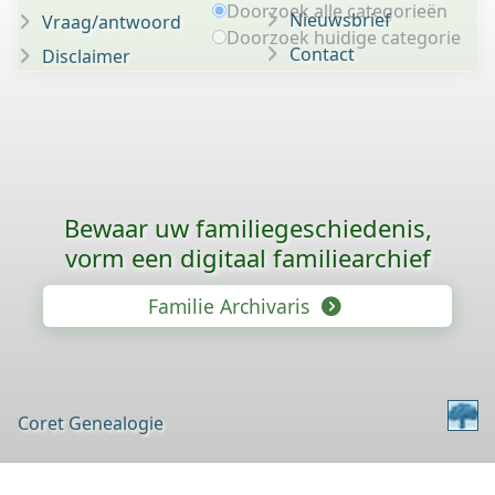
Doorzoek alle categorieën
Nieuwsbrief
Vraag/antwoord
Doorzoek huidige categorie
Contact
Disclaimer
Bewaar uw familie­geschiedenis,
vorm een digitaal familiearchief
Familie Archivaris
Coret Genealogie