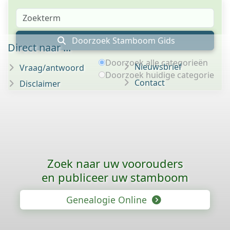
Doorzoek Stamboom Gids
Direct naar ...
Doorzoek alle categorieën
Nieuwsbrief
Vraag/antwoord
Doorzoek huidige categorie
Contact
Disclaimer
Zoek naar uw voorouders
en publiceer uw stamboom
Genealogie Online