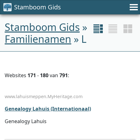
Stamboom Gids
Stamboom Gids
»
Familienamen
» L
Websites
171
-
180
van
791
:
www.lahuismeppen.MyHeritage.com
Genealogy Lahuis (Internationaal)
Genealogy Lahuis