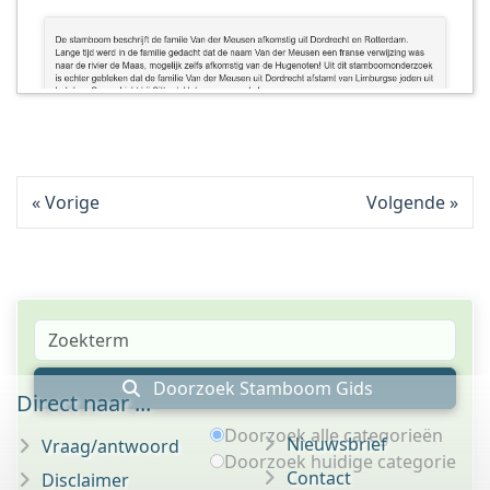
Vorige
Volgende
Doorzoek Stamboom Gids
Direct naar ...
Doorzoek alle categorieën
Nieuwsbrief
Vraag/antwoord
Doorzoek huidige categorie
Contact
Disclaimer