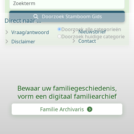
Doorzoek Stamboom Gids
Direct naar ...
Doorzoek alle categorieën
Nieuwsbrief
Vraag/antwoord
Doorzoek huidige categorie
Contact
Disclaimer
Bewaar uw familie­geschiedenis,
vorm een digitaal familiearchief
Familie Archivaris