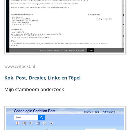
www.cwfpost.nl
Kok, Post, Drexler, Linke en Töpel
Mijn stamboom onderzoek