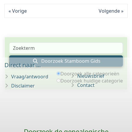
Vorige
Volgende
Doorzoek Stamboom Gids
Direct naar ...
Doorzoek alle categorieën
Nieuwsbrief
Vraag/antwoord
Doorzoek huidige categorie
Contact
Disclaimer
Doorzoek de genealogische