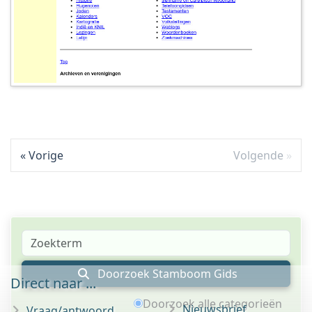
Vorige
Volgende
Doorzoek Stamboom Gids
Direct naar ...
Doorzoek alle categorieën
Nieuwsbrief
Vraag/antwoord