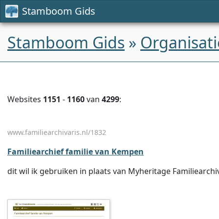
Stamboom Gids
Stamboom Gids
»
Organisati
Websites
1151
-
1160
van
4299
:
www.familiearchivaris.nl/1832
Familiearchief familie van Kempen
dit wil ik gebruiken in plaats van Myheritage Familiearc