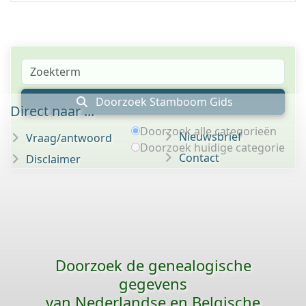
Doorzoek Stamboom Gids
Direct naar ...
Doorzoek alle categorieën
Nieuwsbrief
Vraag/antwoord
Doorzoek huidige categorie
Contact
Disclaimer
Doorzoek de genealogische
gegevens
van Nederlandse en Belgische