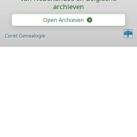
archieven
Open Archieven
Coret Genealogie