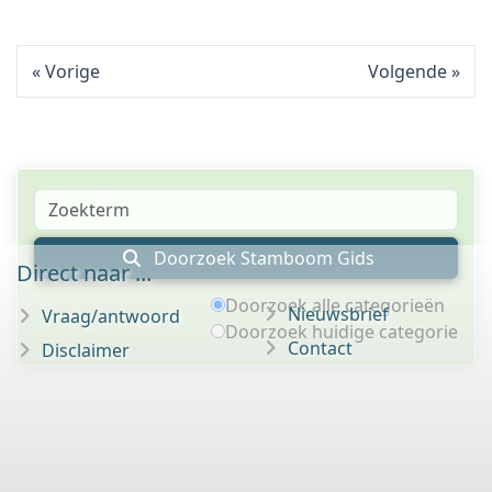
Vorige
Volgende
Doorzoek Stamboom Gids
Direct naar ...
Doorzoek alle categorieën
Nieuwsbrief
Vraag/antwoord
Doorzoek huidige categorie
Contact
Disclaimer