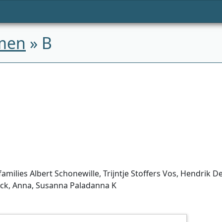
men
» B
milies Albert Schonewille, Trijntje Stoffers Vos, Hendrik D
ck, Anna, Susanna Paladanna K