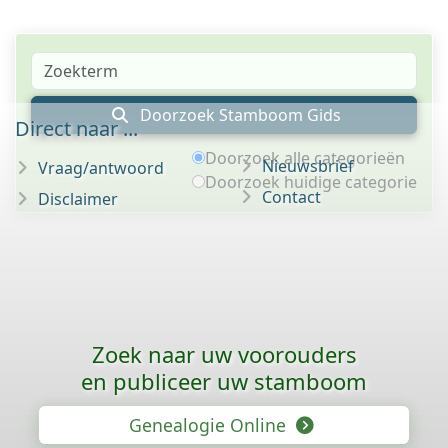
Doorzoek Stamboom Gids
Direct naar ...
Doorzoek alle categorieën
Nieuwsbrief
Vraag/antwoord
Doorzoek huidige categorie
Contact
Disclaimer
Zoek naar uw voorouders
en publiceer uw stamboom
Genealogie Online