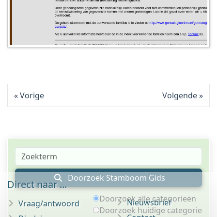
Vorige
Volgende
Doorzoek Stamboom Gids
Direct naar ...
Doorzoek alle categorieën
Nieuwsbrief
Vraag/antwoord
Doorzoek huidige categorie