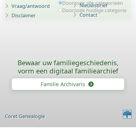
Doorzoek alle categorieën
Nieuwsbrief
Vraag/antwoord
Doorzoek huidige categorie
Contact
Disclaimer
Bewaar uw familie­geschiedenis,
vorm een digitaal familiearchief
Familie Archivaris
Coret Genealogie