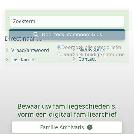
Doorzoek Stamboom Gids
Direct naar ...
Doorzoek alle categorieën
Nieuwsbrief
Vraag/antwoord
Doorzoek huidige categorie
Contact
Disclaimer
Bewaar uw familie­geschiedenis,
vorm een digitaal familiearchief
Familie Archivaris