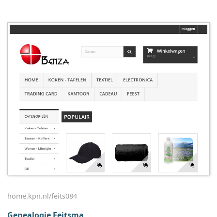
home.kpn.nl/feits084
Genealogie Feitsma