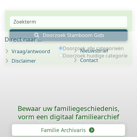
Doorzoek Stamboom Gids
Direct naar ...
Doorzoek alle categorieën
Nieuwsbrief
Vraag/antwoord
Doorzoek huidige categorie
Contact
Disclaimer
Bewaar uw familie­geschiedenis,
vorm een digitaal familiearchief
Familie Archivaris