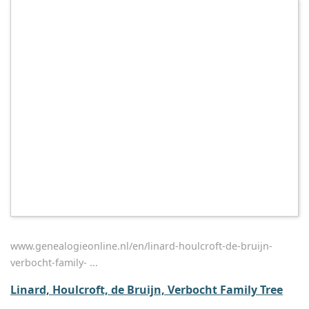
www.genealogieonline.nl/en/linard-houlcroft-de-bruijn-
verbocht-family- ...
Linard, Houlcroft, de Bruijn, Verbocht Family Tree