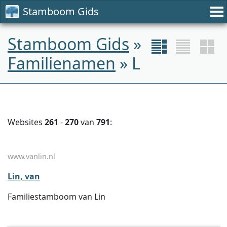
Stamboom Gids
Stamboom Gids
»
Familienamen
» L
Websites
261
-
270
van
791
:
www.vanlin.nl
Lin, van
Familiestamboom van Lin