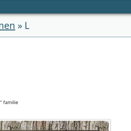
men
» L
 familie