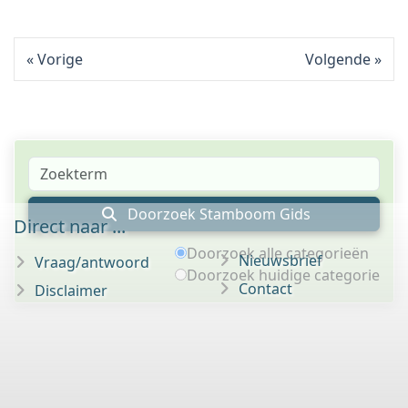
Vorige
Volgende
Doorzoek Stamboom Gids
Direct naar ...
Doorzoek alle categorieën
Nieuwsbrief
Vraag/antwoord
Doorzoek huidige categorie
Contact
Disclaimer