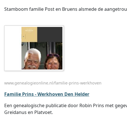
Stamboom familie Post en Bruens alsmede de aangetrouw
www.genealogieonline.nl/familie-prins-werkhoven
Familie Prins - Werkhoven Den Helder
Een genealogische publicatie door Robin Prins met gegev
Greidanus en Platvoet.