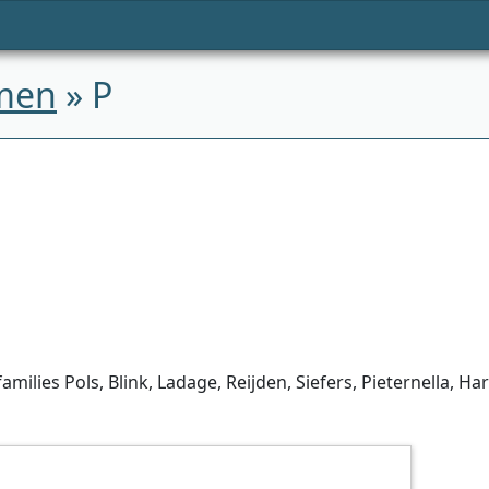
men
» P
milies Pols, Blink, Ladage, Reijden, Siefers, Pieternella, H